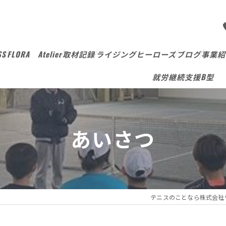
SS
FLORA Atelier
取材記録
ライジングヒーローズ
ブログ
事業紹
就労継続支援B型
あいさつ
テニスのことなら株式会社