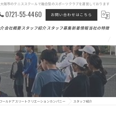
大阪市のテニススクールで融合型のスポーツクラブを運営しております
0721-55-4460
お問い合わせはこちら
介
会社概要
スタッフ紹介
スタッフ募集
新着情報
当社の特徴
テニスレッスン
ジュニア
パーソナル
アスリート支援
ワールドアスリートクリエーションカンパニー
スタッフ紹介