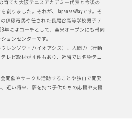
の育てた大阪テニスアカデミー代表と今後の
した。それが、JapaneseWayです。そ
位の伊藤竜馬や任された長尾谷高等学校男子テ
08年にはコーチとして、全米オープンにも帯同
ーションセンターです。
ウレンソウ・ハイオアシス）、人間力（行動
きテレビ取材が４件もあり、近隣では名物テニ
大会開催やサークル活動することや独自で開発
し、近い将来、夢を持つ子供たちの応援や支援