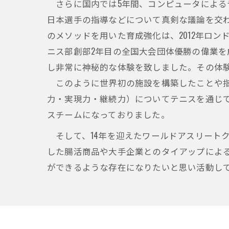
さらに国内では5年間、コンピュータによる
日本選手の指導などについて真剣な議論を交わし
のメソッドを用いた育成強化は、2012年ロ
ニス部創部2年目の全国大会団体優勝の偉業を
し非常に神秘的な体験を致しました。その体
このように世界初の施設を構築したことや指
力・実現力・継続力）についてテニスを通じ
スチームになっておりました。
そして、14年を迎えたワールドアスリート
した腸活商品や大手企業とのタイアップによ
ができるような存在になりたいと思い活動し