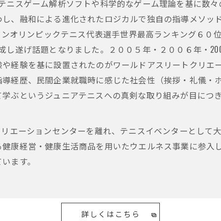
テニスゲーム解析ソフトや科学的なゲーム理論を基に数々
、融和による進化されたロジカルで独自の指導メソッドを創りま
ンドンオリンピックテニス代表選手世界最高ランキング６０
成し遂げ話題となりました。２００５年・２００６年・20
験や経験を基に設置されたのがワールドアスリートクリエ
導経歴、民間企業就職時に感じた社会性（挨拶・礼儀・ホ
て学ぶというジュニアテニスへの真剣な取り組みが目につ
クリエーションセンターを離れ、テニスイベンターとして
る健康経営・健康生活商品を用いたウエルネス事業に参入
ています。
詳しくはこちら