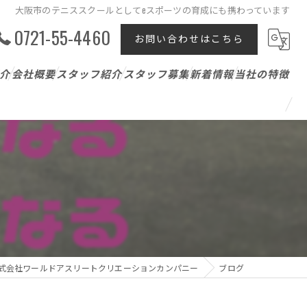
大阪市のテニススクールとしてeスポーツの育成にも携わっています
0721-55-4460
お問い合わせはこちら
介
会社概要
スタッフ紹介
スタッフ募集
新着情報
当社の特徴
テニスレッスン
ジュニア
パーソナル
アスリート支援
式会社ワールドアスリートクリエーションカンパニー
ブログ