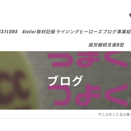
SS
FLORA Atelier
取材記録
ライジングヒーローズ
ブログ
事業紹
就労継続支援B型
ブログ
テニスのことなら株