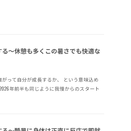
する～休憩も多くこの暑さでも快適な
強がって自分が成長するか、 という意味込め
2026年前半も同じように我慢からのスタート
する～酷暑に身体は正直に反応で即就