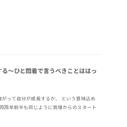
する～ひと悶着で言うべきことははっ
強がって自分が成長するか、 という意味込め
2026年前半も同じように我慢からのスタート