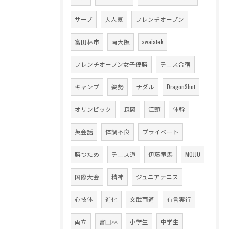
サーブ
大人気
フレンチオープン
富田林市
南大阪
swaiatek
フレンチオープン女子優勝
テニス合宿
キャンプ
姿勢
ナダル
DragonShot
オリンピック
森岡
江頭
体幹
英会話
体調不良
プライベート
勝つため
テニス道
伊藤竜馬
MOJJO
国際大会
精神
ジュニアテニス
心技体
進化
文武両道
有言実行
両立
富田林
小学生
中学生