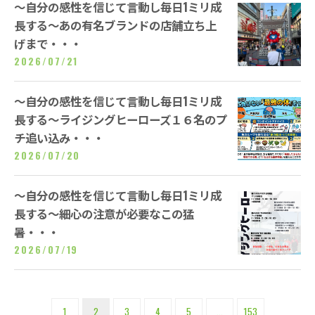
～自分の感性を信じて言動し毎日1ミリ成
長する～あの有名ブランドの店舗立ち上
げまで・・・
2026/07/21
～自分の感性を信じて言動し毎日1ミリ成
長する～ライジングヒーローズ１６名のプ
チ追い込み・・・
2026/07/20
～自分の感性を信じて言動し毎日1ミリ成
長する～細心の注意が必要なこの猛
暑・・・
2026/07/19
1
2
3
4
5
...
153