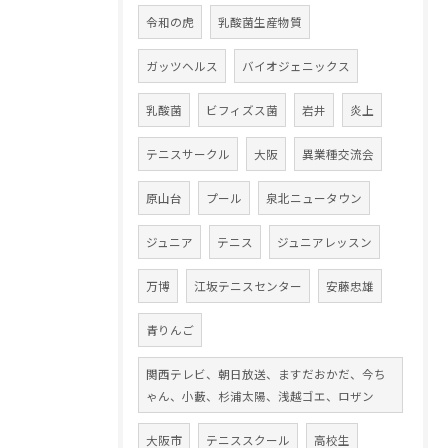
令和の虎
乳酸菌生産物質
ガッツヘルス
バイオジェニックス
乳酸菌
ビフィズス菌
岩井
炎上
テニスサークル
大阪
異業種交流会
原山台
プール
泉北ニュータウン
ジュニア
テニス
ジュニアレッスン
万博
江坂テニスセンター
安藤忠雄
青りんご
関西テレビ、朝日放送、ますだおかだ、今ち
ゃん、小藪、杉浦太陽、浅越ゴエ、ロザン
大阪市
テニススクール
高校生