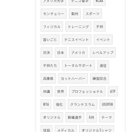
アメリカ大学
テニス留学
NCAA
センチュリー
取材
スポーツ
フィジカル
トレーニング
子供
習いごと
テニスイベント
イベント
対決
日本
アメリカ
レベルアップ
子供たち
トータルサポート
遠征
兵庫県
ヨットハーバー
練習試合
休講
世界
プロフェッショナル
ATP
WTA
強化
グランドスラム
USOPEN
オリジナル
錦織選手
6月
テーマ
怪我
メディカル
オリジナルTシャツ