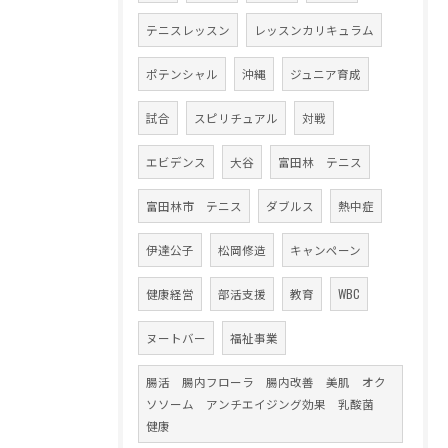
テニスレッスン
レッスンカリキュラム
ポテンシャル
沖縄
ジュニア育成
試合
スピリチュアル
対戦
エビデンス
大谷
富田林 テニス
富田林市 テニス
ダブルス
熱中症
伊達公子
松岡修造
キャンペーン
健康経営
部活支援
教育
WBC
ヌートバー
福祉事業
腸活 腸内フローラ 腸内改善 美肌 オク
ソソーム アンチエイジング効果 乳酸菌
健康