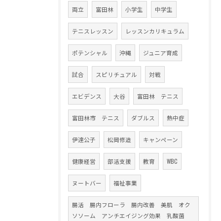
両立
富田林
小学生
中学生
テニスレッスン
レッスンカリキュラム
ポテンシャル
沖縄
ジュニア育成
試合
スピリチュアル
対戦
エビデンス
大谷
富田林 テニス
富田林市 テニス
ダブルス
熱中症
伊達公子
松岡修造
キャンペーン
健康経営
部活支援
教育
WBC
ヌートバー
福祉事業
腸活 腸内フローラ 腸内改善 美肌 オク
ソソーム アンチエイジング効果 乳酸菌