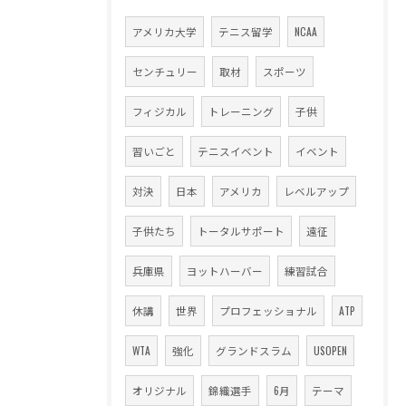
アメリカ大学
テニス留学
NCAA
センチュリー
取材
スポーツ
フィジカル
トレーニング
子供
習いごと
テニスイベント
イベント
対決
日本
アメリカ
レベルアップ
子供たち
トータルサポート
遠征
兵庫県
ヨットハーバー
練習試合
休講
世界
プロフェッショナル
ATP
WTA
強化
グランドスラム
USOPEN
オリジナル
錦織選手
6月
テーマ