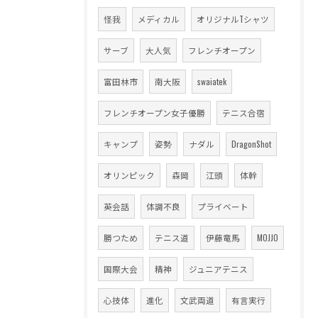
怪我
メディカル
オリジナルTシャツ
サーブ
大人気
フレンチオープン
富田林市
南大阪
swaiatek
フレンチオープン女子優勝
テニス合宿
キャンプ
姿勢
ナダル
DragonShot
オリンピック
森岡
江頭
体幹
英会話
体調不良
プライベート
勝つため
テニス道
伊藤竜馬
MOJJO
国際大会
精神
ジュニアテニス
心技体
進化
文武両道
有言実行