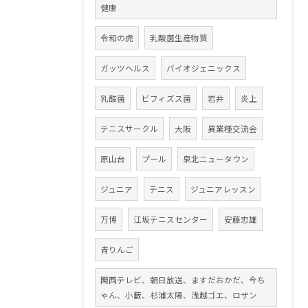
健康
令和の虎
乳酸菌生産物質
ガッツヘルス
バイオジェニックス
乳酸菌
ビフィズス菌
岩井
炎上
テニスサークル
大阪
異業種交流会
原山台
プール
泉北ニュータウン
ジュニア
テニス
ジュニアレッスン
万博
江坂テニスセンター
安藤忠雄
青りんご
関西テレビ、朝日放送、ますだおかだ、今ち
ゃん、小藪、杉浦太陽、浅越ゴエ、ロザン