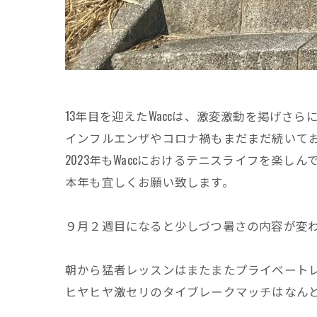
13年目を迎えたWaccは、激変激動を掲げさ
インフルエンザやコロナ禍もまだまだ続いて
2023年もWaccにおけるテニスライフを楽し
本年も宜しくお願い致します。
９月２週目になると少しづつ暑さの内容が変
朝から猛者レッスンはまたまたプライベート
ヒヤヒヤ激セリのタイブレークマッチはなん