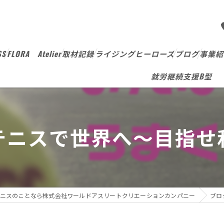
SS
FLORA Atelier
取材記録
ライジングヒーローズ
ブログ
事業紹
就労継続支援B型
テニスで世界へ～目指せ
ニスのことなら株式会社ワールドアスリートクリエーションカンパニー
ブロ