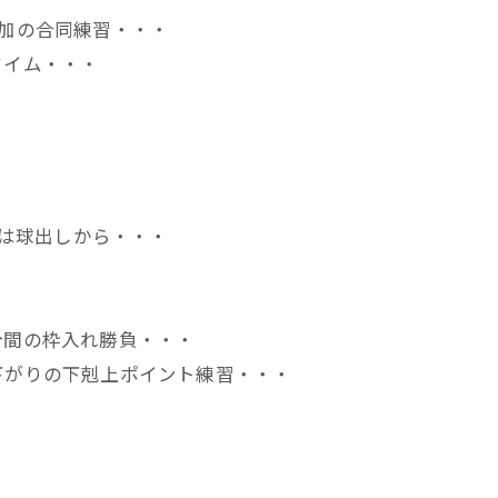
参加の合同練習・・・
タイム・・・
・
アは球出しから・・・
分間の枠入れ勝負・・・
下がりの下剋上ポイント練習・・・