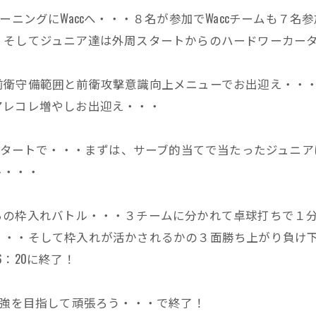
ーニングにWaccへ・・・８名が参加でWaccチームも７名
・そしてジュニア達は外周スタートからのハードワーカー
前衛守備範囲と前衛攻撃意識向上メニューでお出迎え・・
アレコレ増やしお出迎え・・・
グスタートで・・・まずは、サーブ的当てで当たったジュニ
ト・・・
らの枠入れバトル・・・３チームに分かれて卓球打ちで１
・・・そして枠入れが活かされるかの３面勝ち上がり負け
：20に終了！
一強を目指して頑張ろう・・・で終了！