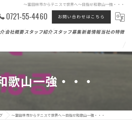
～富田林市からテニスで世界へ～目指せ和歌山一強・・・
0721-55-4460
お問い合わせはこちら
介
会社概要
スタッフ紹介
スタッフ募集
新着情報
当社の特徴
テニスレッスン
ジュニア
和歌山一強・・・
パーソナル
アスリート支援
グ
～富田林市からテニスで世界へ～目指せ和歌山一強・・・