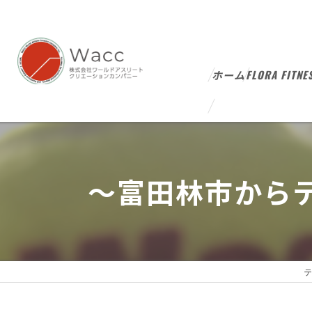
ホーム
FLORA FITNE
～富田林市から
テ