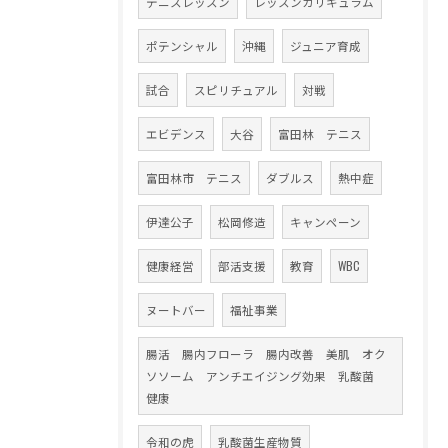
テニスレッスン
レッスンカリキュラム
ポテンシャル
沖縄
ジュニア育成
試合
スピリチュアル
対戦
エビデンス
大谷
富田林 テニス
富田林市 テニス
ダブルス
熱中症
伊達公子
松岡修造
キャンペーン
健康経営
部活支援
教育
WBC
ヌートバー
福祉事業
腸活 腸内フローラ 腸内改善 美肌 オク
ソソーム アンチエイジング効果 乳酸菌
健康
令和の虎
乳酸菌生産物質