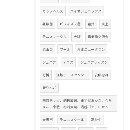
ガッツヘルス
バイオジェニックス
乳酸菌
ビフィズス菌
岩井
炎上
テニスサークル
大阪
異業種交流会
原山台
プール
泉北ニュータウン
ジュニア
テニス
ジュニアレッスン
万博
江坂テニスセンター
安藤忠雄
青りんご
関西テレビ、朝日放送、ますだおかだ、今ち
ゃん、小藪、杉浦太陽、浅越ゴエ、ロザン
大阪市
テニススクール
高校生