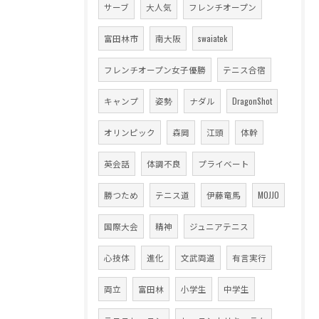
サーブ
大人気
フレンチオープン
富田林市
南大阪
swaiatek
フレンチオープン女子優勝
テニス合宿
キャンプ
姿勢
ナダル
DragonShot
オリンピック
森岡
江頭
体幹
英会話
体調不良
プライベート
勝つため
テニス道
伊藤竜馬
MOJJO
国際大会
精神
ジュニアテニス
心技体
進化
文武両道
有言実行
両立
富田林
小学生
中学生