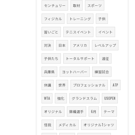
センチュリー
取材
スポーツ
フィジカル
トレーニング
子供
習いごと
テニスイベント
イベント
対決
日本
アメリカ
レベルアップ
子供たち
トータルサポート
遠征
兵庫県
ヨットハーバー
練習試合
休講
世界
プロフェッショナル
ATP
WTA
強化
グランドスラム
USOPEN
オリジナル
錦織選手
6月
テーマ
怪我
メディカル
オリジナルTシャツ