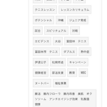
テニスレッスン
レッスンカリキュラム
ポテンシャル
沖縄
ジュニア育成
試合
スピリチュアル
対戦
エビデンス
大谷
富田林 テニス
富田林市 テニス
ダブルス
熱中症
伊達公子
松岡修造
キャンペーン
健康経営
部活支援
教育
WBC
ヌートバー
福祉事業
腸活 腸内フローラ 腸内改善 美肌 オク
ソソーム アンチエイジング効果 乳酸菌
健康