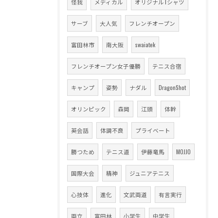
怪我
メディカル
オリジナルTシャツ
サーブ
大人気
フレンチオープン
富田林市
南大阪
swaiatek
フレンチオープン女子優勝
テニス合宿
キャンプ
姿勢
ナダル
DragonShot
オリンピック
森岡
江頭
体幹
英会話
体調不良
プライベート
勝つため
テニス道
伊藤竜馬
MOJJO
国際大会
精神
ジュニアテニス
心技体
進化
文武両道
有言実行
両立
富田林
小学生
中学生