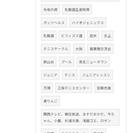
令和の虎
乳酸菌生産物質
ガッツヘルス
バイオジェニックス
乳酸菌
ビフィズス菌
岩井
炎上
テニスサークル
大阪
異業種交流会
原山台
プール
泉北ニュータウン
ジュニア
テニス
ジュニアレッスン
万博
江坂テニスセンター
安藤忠雄
青りんご
関西テレビ、朝日放送、ますだおかだ、今ち
ゃん、小藪、杉浦太陽、浅越ゴエ、ロザン