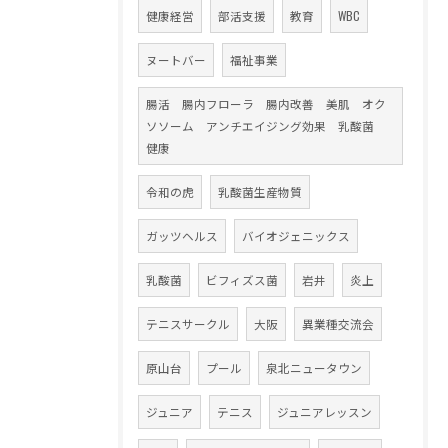
健康経営
部活支援
教育
WBC
ヌートバー
福祉事業
腸活 腸内フローラ 腸内改善 美肌 オク
ソソーム アンチエイジング効果 乳酸菌
健康
令和の虎
乳酸菌生産物質
ガッツヘルス
バイオジェニックス
乳酸菌
ビフィズス菌
岩井
炎上
テニスサークル
大阪
異業種交流会
原山台
プール
泉北ニュータウン
ジュニア
テニス
ジュニアレッスン