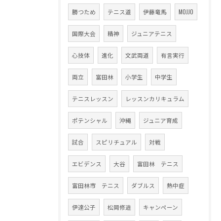
勝つため
テニス道
伊藤竜馬
MOJJO
国際大会
精神
ジュニアテニス
心技体
進化
文武両道
有言実行
両立
富田林
小学生
中学生
テニスレッスン
レッスンカリキュラム
ポテンシャル
沖縄
ジュニア育成
試合
スピリチュアル
対戦
エビデンス
大谷
富田林 テニス
富田林市 テニス
ダブルス
熱中症
伊達公子
松岡修造
キャンペーン