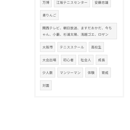
万博
江坂テニスセンター
安藤忠雄
青りんご
関西テレビ、朝日放送、ますだおかだ、今ち
ゃん、小藪、杉浦太陽、浅越ゴエ、ロザン
大阪市
テニススクール
高校生
大会出場
初心者
社会人
成長
少人数
マンツーマン
体験
育成
対面