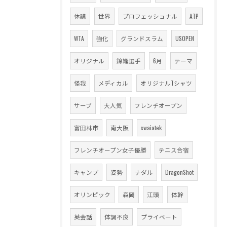
休講
世界
プロフェッショナル
ATP
WTA
強化
グランドスラム
USOPEN
オリジナル
錦織選手
6月
テーマ
怪我
メディカル
オリジナルTシャツ
サーブ
大人気
フレンチオープン
富田林市
南大阪
swaiatek
フレンチオープン女子優勝
テニス合宿
キャンプ
姿勢
ナダル
DragonShot
オリンピック
森岡
江頭
体幹
英会話
体調不良
プライベート