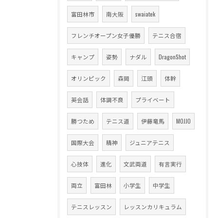
富田林市
南大阪
swaiatek
フレンチオープン女子優勝
テニス合宿
キャンプ
姿勢
ナダル
DragonShot
オリンピック
森岡
江頭
体幹
英会話
体調不良
プライベート
勝つため
テニス道
伊藤竜馬
MOJJO
国際大会
精神
ジュニアテニス
心技体
進化
文武両道
有言実行
両立
富田林
小学生
中学生
テニスレッスン
レッスンカリキュラム