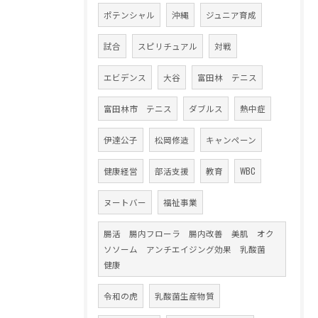
ポテンシャル
沖縄
ジュニア育成
試合
スピリチュアル
対戦
エビデンス
大谷
富田林 テニス
富田林市 テニス
ダブルス
熱中症
伊達公子
松岡修造
キャンペーン
健康経営
部活支援
教育
WBC
ヌートバー
福祉事業
腸活 腸内フローラ 腸内改善 美肌 オク
ソソーム アンチエイジング効果 乳酸菌
健康
令和の虎
乳酸菌生産物質