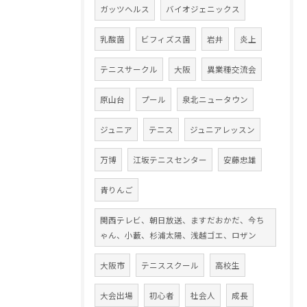
ガッツヘルス
バイオジェニックス
乳酸菌
ビフィズス菌
岩井
炎上
テニスサークル
大阪
異業種交流会
原山台
プール
泉北ニュータウン
ジュニア
テニス
ジュニアレッスン
万博
江坂テニスセンター
安藤忠雄
青りんご
関西テレビ、朝日放送、ますだおかだ、今ち
ゃん、小藪、杉浦太陽、浅越ゴエ、ロザン
大阪市
テニススクール
高校生
大会出場
初心者
社会人
成長