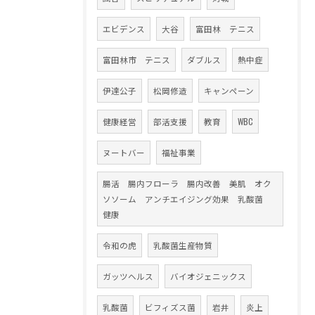
エビデンス
大谷
富田林 テニス
富田林市 テニス
ダブルス
熱中症
伊達公子
松岡修造
キャンペーン
健康経営
部活支援
教育
WBC
ヌートバー
福祉事業
腸活 腸内フローラ 腸内改善 美肌 オク
ソソーム アンチエイジング効果 乳酸菌
健康
令和の虎
乳酸菌生産物質
ガッツヘルス
バイオジェニックス
乳酸菌
ビフィズス菌
岩井
炎上