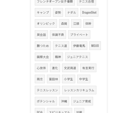
フレンチオープン女子優勝
テニス合宿
キャンプ
姿勢
ナダル
DragonShot
オリンピック
森岡
江頭
体幹
英会話
体調不良
プライベート
勝つため
テニス道
伊藤竜馬
MOJJO
国際大会
精神
ジュニアテニス
心技体
進化
文武両道
有言実行
両立
富田林
小学生
中学生
テニスレッスン
レッスンカリキュラム
ポテンシャル
沖縄
ジュニア育成
試合
スピリチュアル
対戦