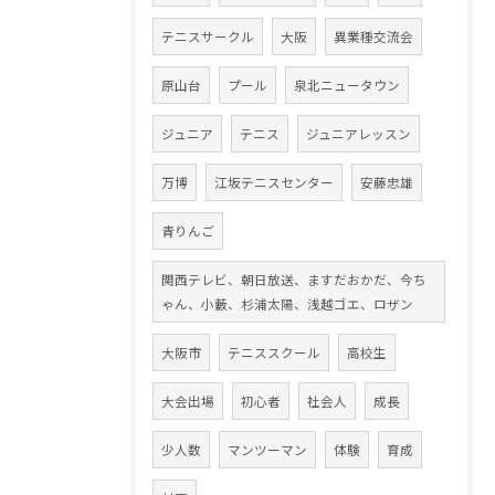
テニスサークル
大阪
異業種交流会
原山台
プール
泉北ニュータウン
ジュニア
テニス
ジュニアレッスン
万博
江坂テニスセンター
安藤忠雄
青りんご
関西テレビ、朝日放送、ますだおかだ、今ち
ゃん、小藪、杉浦太陽、浅越ゴエ、ロザン
大阪市
テニススクール
高校生
大会出場
初心者
社会人
成長
少人数
マンツーマン
体験
育成