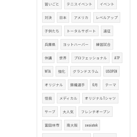
習いごと
テニスイベント
イベント
対決
日本
アメリカ
レベルアップ
子供たち
トータルサポート
遠征
兵庫県
ヨットハーバー
練習試合
休講
世界
プロフェッショナル
ATP
WTA
強化
グランドスラム
USOPEN
オリジナル
錦織選手
6月
テーマ
怪我
メディカル
オリジナルTシャツ
サーブ
大人気
フレンチオープン
富田林市
南大阪
swaiatek