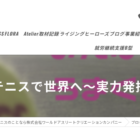
SS
FLORA Atelier
取材記録
ライジングヒーローズ
ブログ
事業紹
就労継続支援B型
テニスで世界へ～実力発
ニスのことなら株式会社ワールドアスリートクリエーションカンパニー
ブロ