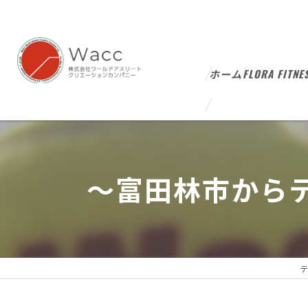
ホーム
FLORA FITNE
～富田林市から
テ