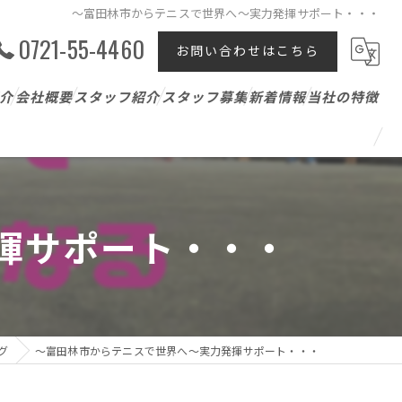
～富田林市からテニスで世界へ～実力発揮サポート・・・
0721-55-4460
お問い合わせはこちら
介
会社概要
スタッフ紹介
スタッフ募集
新着情報
当社の特徴
テニスレッスン
ジュニア
揮サポート・・・
パーソナル
アスリート支援
グ
～富田林市からテニスで世界へ～実力発揮サポート・・・