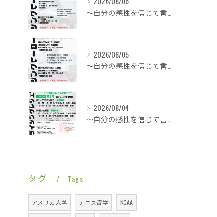
2026/08/06
～自分の感性を信じて言動し毎日1ミリ成長する～酷暑に身体は正直に反応で即就寝・・・
2026/08/05
～自分の感性を信じて言動し毎日1ミリ成長する～一日ゆっくり涼やかなライジングレジェンズ・・・
2026/08/04
～自分の感性を信じて言動し毎日1ミリ成長する～ひと悶着で言うべきことははっきりと・・・
タグ
Tags
アメリカ大学
テニス留学
NCAA