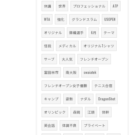
休講
世界
プロフェッショナル
ATP
WTA
強化
グランドスラム
USOPEN
オリジナル
錦織選手
6月
テーマ
怪我
メディカル
オリジナルTシャツ
サーブ
大人気
フレンチオープン
富田林市
南大阪
swaiatek
フレンチオープン女子優勝
テニス合宿
キャンプ
姿勢
ナダル
DragonShot
オリンピック
森岡
江頭
体幹
英会話
体調不良
プライベート