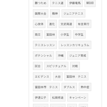
勝つため
テニス道
伊藤竜馬
MOJJO
国際大会
精神
ジュニアテニス
心技体
進化
文武両道
有言実行
両立
富田林
小学生
中学生
テニスレッスン
レッスンカリキュラム
ポテンシャル
沖縄
ジュニア育成
試合
スピリチュアル
対戦
エビデンス
大谷
富田林 テニス
富田林市 テニス
ダブルス
熱中症
伊達公子
松岡修造
キャンペーン