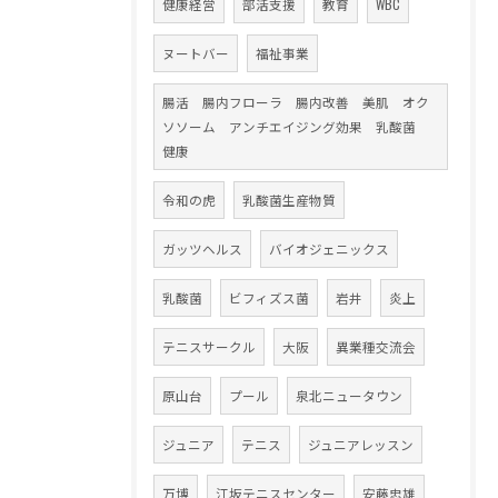
健康経営
部活支援
教育
WBC
ヌートバー
福祉事業
腸活 腸内フローラ 腸内改善 美肌 オク
ソソーム アンチエイジング効果 乳酸菌
健康
令和の虎
乳酸菌生産物質
ガッツヘルス
バイオジェニックス
乳酸菌
ビフィズス菌
岩井
炎上
テニスサークル
大阪
異業種交流会
原山台
プール
泉北ニュータウン
ジュニア
テニス
ジュニアレッスン
万博
江坂テニスセンター
安藤忠雄