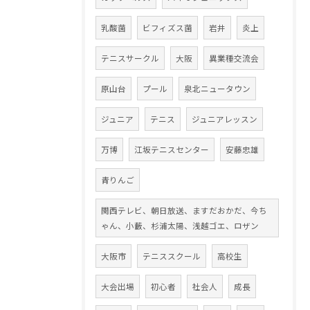
乳酸菌
ビフィズス菌
岩井
炎上
テニスサークル
大阪
異業種交流会
原山台
プール
泉北ニュータウン
ジュニア
テニス
ジュニアレッスン
万博
江坂テニスセンター
安藤忠雄
青りんご
関西テレビ、朝日放送、ますだおかだ、今ち
ゃん、小藪、杉浦太陽、浅越ゴエ、ロザン
大阪市
テニススクール
高校生
大会出場
初心者
社会人
成長