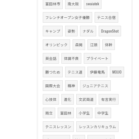
富田林市
南大阪
swaiatek
フレンチオープン女子優勝
テニス合宿
キャンプ
姿勢
ナダル
DragonShot
オリンピック
森岡
江頭
体幹
英会話
体調不良
プライベート
勝つため
テニス道
伊藤竜馬
MOJJO
国際大会
精神
ジュニアテニス
心技体
進化
文武両道
有言実行
両立
富田林
小学生
中学生
テニスレッスン
レッスンカリキュラム