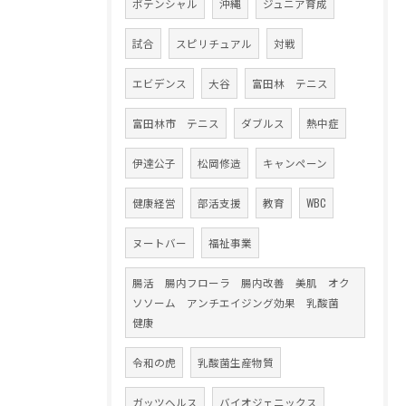
ポテンシャル
沖縄
ジュニア育成
試合
スピリチュアル
対戦
エビデンス
大谷
富田林 テニス
富田林市 テニス
ダブルス
熱中症
伊達公子
松岡修造
キャンペーン
健康経営
部活支援
教育
WBC
ヌートバー
福祉事業
腸活 腸内フローラ 腸内改善 美肌 オク
ソソーム アンチエイジング効果 乳酸菌
健康
令和の虎
乳酸菌生産物質
ガッツヘルス
バイオジェニックス