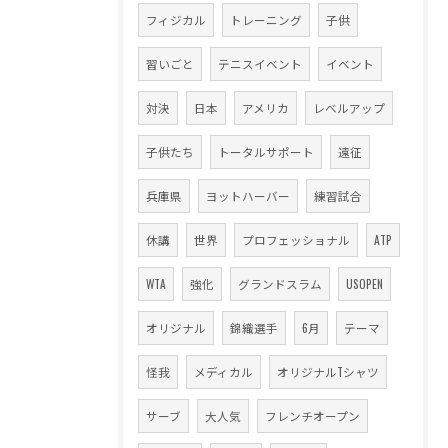
フィジカル
トレーニング
子供
習いごと
テニスイベント
イベント
対決
日本
アメリカ
レベルアップ
子供たち
トータルサポート
遠征
兵庫県
ヨットハーバー
練習試合
休講
世界
プロフェッショナル
ATP
WTA
強化
グランドスラム
USOPEN
オリジナル
錦織選手
6月
テーマ
怪我
メディカル
オリジナルTシャツ
サーブ
大人気
フレンチオープン