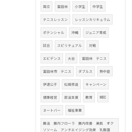
両立
富田林
小学生
中学生
テニスレッスン
レッスンカリキュラム
ポテンシャル
沖縄
ジュニア育成
試合
スピリチュアル
対戦
エビデンス
大谷
富田林 テニス
富田林市 テニス
ダブルス
熱中症
伊達公子
松岡修造
キャンペーン
健康経営
部活支援
教育
WBC
ヌートバー
福祉事業
腸活 腸内フローラ 腸内改善 美肌 オク
ソソーム アンチエイジング効果 乳酸菌