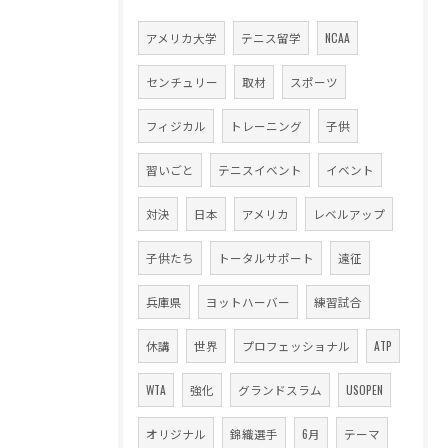
アメリカ大学
テニス留学
NCAA
センチュリー
取材
スポーツ
フィジカル
トレーニング
子供
習いごと
テニスイベント
イベント
対決
日本
アメリカ
レベルアップ
子供たち
トータルサポート
遠征
兵庫県
ヨットハーバー
練習試合
休講
世界
プロフェッショナル
ATP
WTA
強化
グランドスラム
USOPEN
オリジナル
錦織選手
6月
テーマ