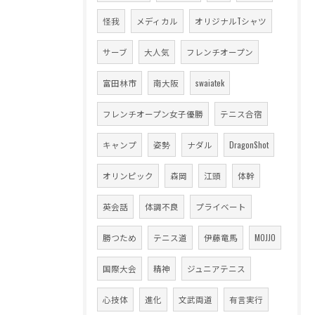
怪我
メディカル
オリジナルTシャツ
サーブ
大人気
フレンチオープン
富田林市
南大阪
swaiatek
フレンチオープン女子優勝
テニス合宿
キャンプ
姿勢
ナダル
DragonShot
オリンピック
森岡
江頭
体幹
英会話
体調不良
プライベート
勝つため
テニス道
伊藤竜馬
MOJJO
国際大会
精神
ジュニアテニス
心技体
進化
文武両道
有言実行