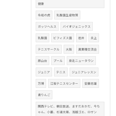
健康
令和の虎
乳酸菌生産物質
ガッツヘルス
バイオジェニックス
乳酸菌
ビフィズス菌
岩井
炎上
テニスサークル
大阪
異業種交流会
原山台
プール
泉北ニュータウン
ジュニア
テニス
ジュニアレッスン
万博
江坂テニスセンター
安藤忠雄
青りんご
関西テレビ、朝日放送、ますだおかだ、今ち
ゃん、小藪、杉浦太陽、浅越ゴエ、ロザン