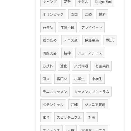
キャンプ
姿勢
ナダル
DragonShot
オリンピック
森岡
江頭
体幹
英会話
体調不良
プライベート
勝つため
テニス道
伊藤竜馬
MOJJO
国際大会
精神
ジュニアテニス
心技体
進化
文武両道
有言実行
両立
富田林
小学生
中学生
テニスレッスン
レッスンカリキュラム
ポテンシャル
沖縄
ジュニア育成
試合
スピリチュアル
対戦
エビデンス
大谷
富田林 テニス