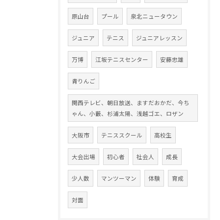
原山台
プール
泉北ニュータウン
ジュニア
テニス
ジュニアレッスン
万博
江坂テニスセンター
安藤忠雄
青りんご
関西テレビ、朝日放送、ますだおかだ、今ち
ゃん、小藪、杉浦太陽、浅越ゴエ、ロザン
大阪市
テニススクール
高校生
大会出場
初心者
社会人
成長
少人数
マンツーマン
体験
育成
対面