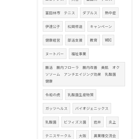
富田林市 テニス
ダブルス
熱中症
伊達公子
松岡修造
キャンペーン
健康経営
部活支援
教育
WBC
ヌートバー
福祉事業
腸活 腸内フローラ 腸内改善 美肌 オク
ソソーム アンチエイジング効果 乳酸菌
健康
令和の虎
乳酸菌生産物質
ガッツヘルス
バイオジェニックス
乳酸菌
ビフィズス菌
岩井
炎上
テニスサークル
大阪
異業種交流会