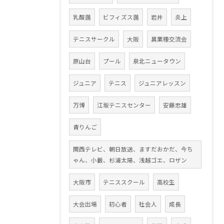
乳酸菌
ビフィズス菌
岩井
炎上
テニスサークル
大阪
異業種交流会
原山台
プール
泉北ニュータウン
ジュニア
テニス
ジュニアレッスン
万博
江坂テニスセンター
安藤忠雄
青りんご
関西テレビ、朝日放送、ますだおかだ、今ち
ゃん、小藪、杉浦太陽、浅越ゴエ、ロザン
大阪市
テニススクール
高校生
大会出場
初心者
社会人
成長