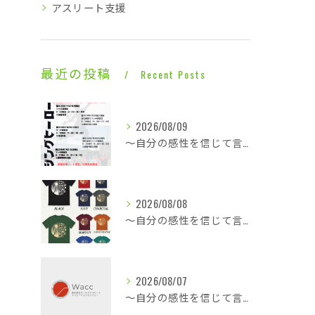
アスリート支援
最近の投稿
Recent Posts
2026/08/09
～自分の感性を信じて言動し毎日1ミリ成長する～同じ時間帯に終わっても全然違う内容・・・
2026/08/08
～自分の感性を信じて言動し毎日1ミリ成長する～熱気と戦う修行僧・・・
2026/08/07
～自分の感性を信じて言動し毎日1ミリ成長する～休憩も多くこの暑さでも快適な平場・・・