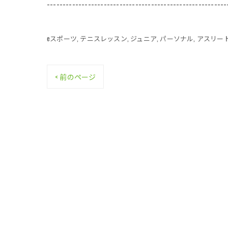
---------------------------------------------------------
eスポーツ
テニスレッスン
ジュニア
パーソナル
アスリー
< 前のページ