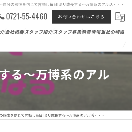
～自分の感性を信じて言動し毎日1ミリ成長する～万博系のアル活・・・
0721-55-4460
お問い合わせはこちら
介
会社概要
スタッフ紹介
スタッフ募集
新着情報
当社の特徴
テニスレッスン
ジュニア
長する～万博系のアル
パーソナル
アスリート支援
の感性を信じて言動し毎日1ミリ成長する～万博系のアル活・・・