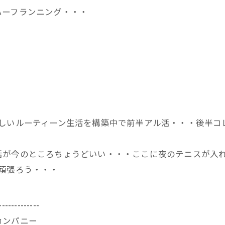
ハーフランニング・・・
・
新しいルーティーン生活を構築中で前半アル活・・・後半コ
活が今のところちょうどいい・・・ここに夜のテニスが入
頑張ろう・・・
-------------
カンパニー