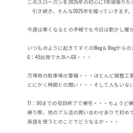
このスローガンを2025年の初心に1年頑張り
引き続き、そんな2025年を綴っていきます
今週は寒くなるとの予報でも今日は割かし暖
いつものように起きてすぐのBlog＆Vlogか
6：45出発で大浜へGO・・・
万博用の駐車場の警備・・・ほとんど調整工
とにかく時間との闘い・・・そして人もいな
17：00までの役目終了で帰宅・・・ちょう
帰り際、他のアル活の問い合わせありで初め
英語を使うとのことでどうなるか・・・