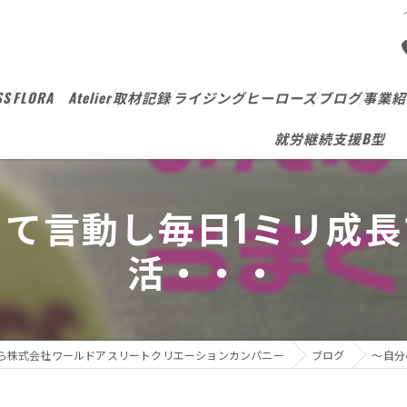
SS
FLORA Atelier
取材記録
ライジングヒーローズ
ブログ
事業紹
就労継続支援B型
て言動し毎日1ミリ成
活・・・
ら株式会社ワールドアスリートクリエーションカンパニー
ブログ
～自分