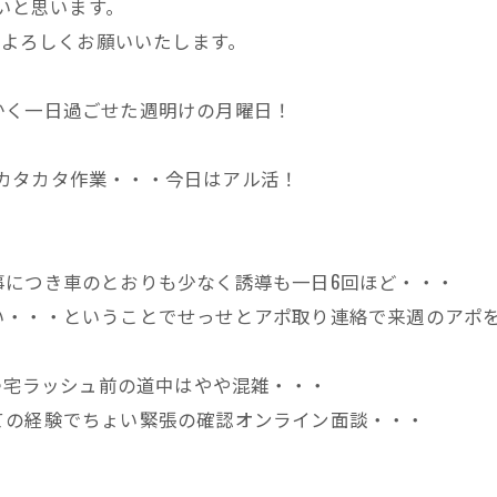
たいと思います。
。よろしくお願いいたします。
かく一日過ごせた週明けの月曜日！
らのカタカタ作業・・・今日はアル活！
事につき車のとおりも少なく誘導も一日6回ほど・・・
い・・・ということでせっせとアポ取り連絡で来週のアポ
ど帰宅ラッシュ前の道中はやや混雑・・・
ての経験でちょい緊張の確認オンライン面談・・・