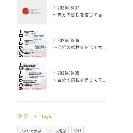
2026/08/07
～自分の感性を信じて言動し毎日1ミリ成長する～休憩も多くこの暑さでも快適な平場・・・
2026/08/06
～自分の感性を信じて言動し毎日1ミリ成長する～酷暑に身体は正直に反応で即就寝・・・
2026/08/05
～自分の感性を信じて言動し毎日1ミリ成長する～一日ゆっくり涼やかなライジングレジェンズ・・・
タグ
Tags
アメリカ大学
テニス留学
NCAA