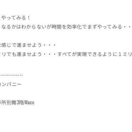
とやってみる！
うなるかはわからないが時間を効率化でまずやってみる・
な感じで進ませよう・・・
ミリでも進ませよう・・・すべてが実現できるように１ミ
-------------
カンパニー
所別館3階Wacc