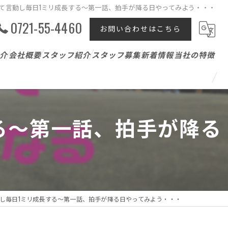
て言動し毎日1ミリ成長する～第一話、拍手が降る日やってみよう・・・
0721-55-4460
お問い合わせはこちら
介
会社概要
スタッフ紹介
スタッフ募集
新着情報
当社の特徴
テニスレッスン
ジュニア
る～第一話、拍手が降る
パーソナル
アスリート支援
し毎日1ミリ成長する～第一話、拍手が降る日やってみよう・・・