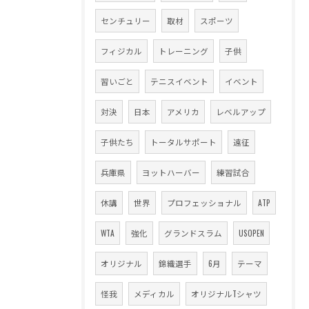
センチュリー
取材
スポーツ
フィジカル
トレーニング
子供
習いごと
テニスイベント
イベント
対決
日本
アメリカ
レベルアップ
子供たち
トータルサポート
遠征
兵庫県
ヨットハーバー
練習試合
休講
世界
プロフェッショナル
ATP
WTA
強化
グランドスラム
USOPEN
オリジナル
錦織選手
6月
テーマ
怪我
メディカル
オリジナルTシャツ