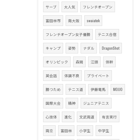
サーブ
大人気
フレンチオープン
富田林市
南大阪
swaiatek
フレンチオープン女子優勝
テニス合宿
キャンプ
姿勢
ナダル
DragonShot
オリンピック
森岡
江頭
体幹
英会話
体調不良
プライベート
勝つため
テニス道
伊藤竜馬
MOJJO
国際大会
精神
ジュニアテニス
心技体
進化
文武両道
有言実行
両立
富田林
小学生
中学生