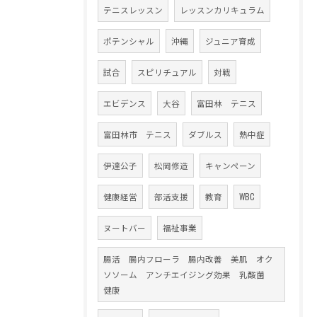
テニスレッスン
レッスンカリキュラム
ポテンシャル
沖縄
ジュニア育成
試合
スピリチュアル
対戦
エビデンス
大谷
富田林 テニス
富田林市 テニス
ダブルス
熱中症
伊達公子
松岡修造
キャンペーン
健康経営
部活支援
教育
WBC
ヌートバー
福祉事業
腸活 腸内フローラ 腸内改善 美肌 オク
ソソーム アンチエイジング効果 乳酸菌
健康