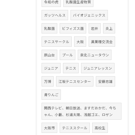
令和の虎
乳酸菌生産物質
ガッツヘルス
バイオジェニックス
乳酸菌
ビフィズス菌
岩井
炎上
テニスサークル
大阪
異業種交流会
原山台
プール
泉北ニュータウン
ジュニア
テニス
ジュニアレッスン
万博
江坂テニスセンター
安藤忠雄
青りんご
関西テレビ、朝日放送、ますだおかだ、今ち
ゃん、小藪、杉浦太陽、浅越ゴエ、ロザン
大阪市
テニススクール
高校生