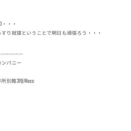
O・・・
っすり就寝ということで明日も頑張ろう・・・
-------------
カンパニー
所別館3階Wacc