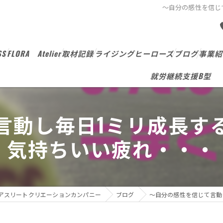
～自分の感性を信じ
SS
FLORA Atelier
取材記録
ライジングヒーローズ
ブログ
事業紹
就労継続支援B型
言動し毎日1ミリ成長す
気持ちいい疲れ・・・
アスリートクリエーションカンパニー
ブログ
～自分の感性を信じて言動