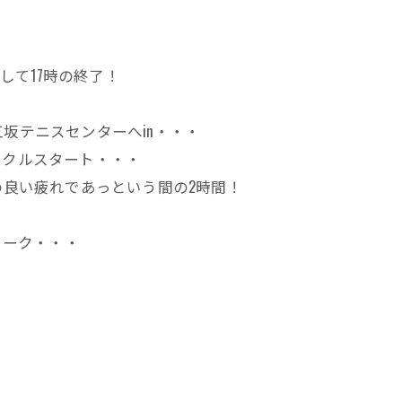
して17時の終了！
坂テニスセンターへin・・・
ークルスタート・・・
の良い疲れであっという間の2時間！
トーク・・・