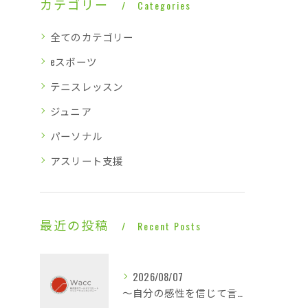
カテゴリー
Categories
全てのカテゴリー
eスポーツ
テニスレッスン
ジュニア
パーソナル
アスリート支援
最近の投稿
Recent Posts
2026/08/07
～自分の感性を信じて言動し毎日1ミリ成長する～休憩も多くこの暑さでも快適な平場・・・