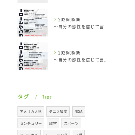
2026/08/06
～自分の感性を信じて言動し毎日1ミリ成長する～酷暑に身体は正直に反応で即就寝・・・
2026/08/05
～自分の感性を信じて言動し毎日1ミリ成長する～一日ゆっくり涼やかなライジングレジェンズ・・・
タグ
Tags
アメリカ大学
テニス留学
NCAA
センチュリー
取材
スポーツ
フィジカル
トレーニング
子供