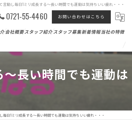
て言動し毎日1ミリ成長する～長い時間でも運動は気持ちいい疲れ・・・
0721-55-4460
お問い合わせはこちら
介
会社概要
スタッフ紹介
スタッフ募集
新着情報
当社の特徴
テニスレッスン
ジュニア
る～長い時間でも運動は
パーソナル
アスリート支援
し毎日1ミリ成長する～長い時間でも運動は気持ちいい疲れ・・・