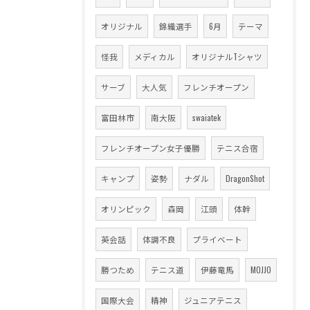
オリジナル
錦織選手
6月
テーマ
怪我
メディカル
オリジナルTシャツ
サーブ
大人気
フレンチオープン
富田林市
南大阪
swaiatek
フレンチオープン女子優勝
テニス合宿
キャンプ
姿勢
ナダル
DragonShot
オリンピック
森岡
江頭
体幹
英会話
体調不良
プライベート
勝つため
テニス道
伊藤竜馬
MOJJO
国際大会
精神
ジュニアテニス