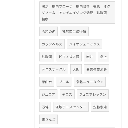
腸活 腸内フローラ 腸内改善 美肌 オク
ソソーム アンチエイジング効果 乳酸菌
健康
令和の虎
乳酸菌生産物質
ガッツヘルス
バイオジェニックス
乳酸菌
ビフィズス菌
岩井
炎上
テニスサークル
大阪
異業種交流会
原山台
プール
泉北ニュータウン
ジュニア
テニス
ジュニアレッスン
万博
江坂テニスセンター
安藤忠雄
青りんご