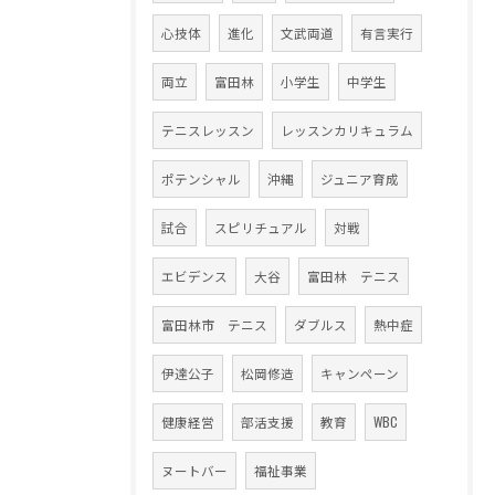
心技体
進化
文武両道
有言実行
両立
富田林
小学生
中学生
テニスレッスン
レッスンカリキュラム
ポテンシャル
沖縄
ジュニア育成
試合
スピリチュアル
対戦
エビデンス
大谷
富田林 テニス
富田林市 テニス
ダブルス
熱中症
伊達公子
松岡修造
キャンペーン
健康経営
部活支援
教育
WBC
ヌートバー
福祉事業